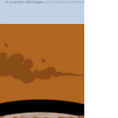
à l’étape suivante : 𝐥’𝐢𝐧𝐬𝐭𝐚𝐥𝐥𝐚𝐭𝐢𝐨𝐧 𝐝𝐞𝐬 𝐜𝐞𝐥𝐥𝐮𝐥𝐞𝐬 𝐇𝐓
𝐞𝐭 𝐚𝐫𝐦𝐨𝐢𝐫𝐞𝐬 𝐞́𝐥𝐞𝐜𝐭𝐫𝐢𝐪𝐮𝐞𝐬 pour la future turbine à
vapeur 🔥 Pour cette opération de précision, une
𝐠𝐫𝐮𝐞 𝐏𝐏𝐌 𝐝𝐞 𝟖𝟎 𝐭𝐨𝐧𝐧𝐞𝐬 a été mobilisée afin de
gruter : 🔹 1 TGBT 2000A 🔹 1 armoire automate
🔹 1 armoire process 🔹 1 ensemble de cellule
RM6 🔹 1 onduleur et son pack batteries Grâce
à un faux plancher provisoir