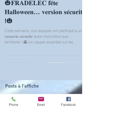
🎃𝐅𝐑𝐀𝐃𝐄𝐋𝐄𝐂 𝐟𝐞̂𝐭𝐞
𝐇𝐚𝐥𝐥𝐨𝐰𝐞𝐞𝐧… 𝐯𝐞𝐫𝐬𝐢𝐨𝐧 𝐬𝐞́𝐜𝐮𝐫𝐢𝐭𝐞́
!🎃
Cette semaine, nos équipes ont participé à une
𝐜𝐚𝐮𝐬𝐞𝐫𝐢𝐞 𝐬𝐞́𝐜𝐮𝐫𝐢𝐭𝐞́ aussi instructive que…
terrifiante ! 👻 Un rappel essentiel sur les
𝐝𝐚𝐧𝐠𝐞𝐫𝐬 𝐝𝐞 𝐥’𝐞́𝐥𝐞𝐜𝐭𝐫𝐢𝐜𝐢𝐭𝐞́ ! ⚡ Nos collaborateurs
ont affronté leurs peurs pour réviser les bons
réflexes : 🕸️ Identifier les situations à risque
avant qu’elles ne tournent au cauchemar 🕷️
Adopter les gestes de prévention qui éloignent
les mauvaises surprises 🧟‍♂️ Ne jamais sous-
estimer la puissance
Posts à l'affiche
Phone
Email
Facebook