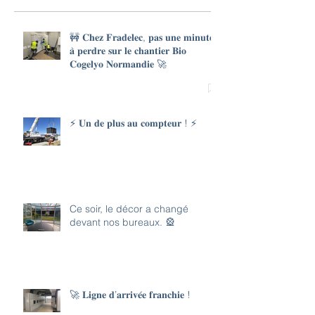
🚧 𝐂𝐡𝐞𝐳 𝐅𝐫𝐚𝐝𝐞𝐥𝐞𝐜, 𝐩𝐚𝐬 𝐮𝐧𝐞 𝐦𝐢𝐧𝐮𝐭𝐞
𝐚̀ 𝐩𝐞𝐫𝐝𝐫𝐞 𝐬𝐮𝐫 𝐥𝐞 𝐜𝐡𝐚𝐧𝐭𝐢𝐞𝐫 𝐁𝐢𝐨
𝐂𝐨𝐠𝐞𝐥𝐲𝐨 𝐍𝐨𝐫𝐦𝐚𝐧𝐝𝐢𝐞 🚀
⚡ 𝐔𝐧 𝐝𝐞 𝐩𝐥𝐮𝐬 𝐚𝐮 𝐜𝐨𝐦𝐩𝐭𝐞𝐮𝐫 ! ⚡
Ce soir, le décor a changé
devant nos bureaux. 🎡
🚀 𝐋𝐢𝐠𝐧𝐞 𝐝’𝐚𝐫𝐫𝐢𝐯𝐞́𝐞 𝐟𝐫𝐚𝐧𝐜𝐡𝐢𝐞 !