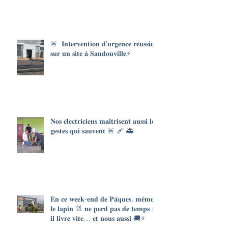
🚨 𝐈𝐧𝐭𝐞𝐫𝐯𝐞𝐧𝐭𝐢𝐨𝐧 𝐝’𝐮𝐫𝐠𝐞𝐧𝐜𝐞 𝐫𝐞́𝐮𝐬𝐬𝐢𝐞
𝐬𝐮𝐫 𝐮𝐧 𝐬𝐢𝐭𝐞 𝐚̀ 𝐒𝐚𝐧𝐝𝐨𝐮𝐯𝐢𝐥𝐥𝐞⚡
𝐍𝐨𝐬 𝐞́𝐥𝐞𝐜𝐭𝐫𝐢𝐜𝐢𝐞𝐧𝐬 𝐦𝐚𝐢̂𝐭𝐫𝐢𝐬𝐞𝐧𝐭 𝐚𝐮𝐬𝐬𝐢 𝐥𝐞𝐬
𝐠𝐞𝐬𝐭𝐞𝐬 𝐪𝐮𝐢 𝐬𝐚𝐮𝐯𝐞𝐧𝐭 🚨 🩹 🚑
𝐄𝐧 𝐜𝐞 𝐰𝐞𝐞𝐤-𝐞𝐧𝐝 𝐝𝐞 𝐏𝐚̂𝐪𝐮𝐞𝐬, 𝐦𝐞̂𝐦𝐞
𝐥𝐞 𝐥𝐚𝐩𝐢𝐧 🐰 𝐧𝐞 𝐩𝐞𝐫𝐝 𝐩𝐚𝐬 𝐝𝐞 𝐭𝐞𝐦𝐩𝐬 :
𝐢𝐥 𝐥𝐢𝐯𝐫𝐞 𝐯𝐢𝐭𝐞… 𝐞𝐭 𝐧𝐨𝐮𝐬 𝐚𝐮𝐬𝐬𝐢 🚚⚡