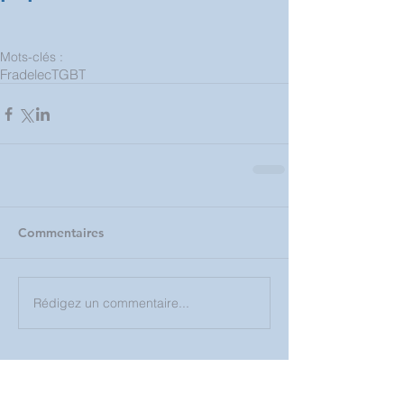
Mots-clés :
Fradelec
TGBT
Commentaires
Rédigez un commentaire...