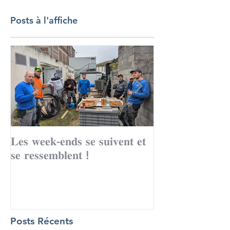
Posts à l'affiche
𝐋𝐞𝐬 𝐰𝐞𝐞𝐤-𝐞𝐧𝐝𝐬 𝐬𝐞 𝐬𝐮𝐢𝐯𝐞𝐧𝐭 𝐞𝐭
Le mois de to
𝐬𝐞 𝐫𝐞𝐬𝐬𝐞𝐦𝐛𝐥𝐞𝐧𝐭 !
records avec 
Posts Récents