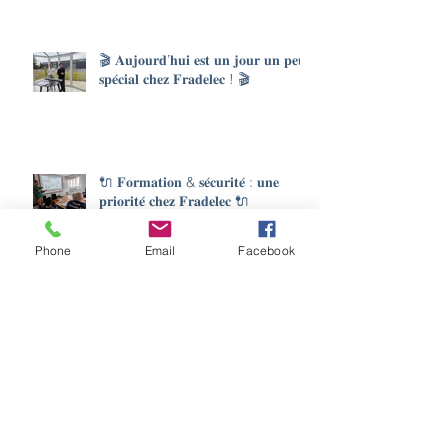
🎬 𝐀𝐮𝐣𝐨𝐮𝐫𝐝’𝐡𝐮𝐢 𝐞𝐬𝐭 𝐮𝐧 𝐣𝐨𝐮𝐫 𝐮𝐧 𝐩𝐞𝐮
𝐬𝐩𝐞́𝐜𝐢𝐚𝐥 𝐜𝐡𝐞𝐳 𝐅𝐫𝐚𝐝𝐞𝐥𝐞𝐜 ! 🎬
🔌 𝐅𝐨𝐫𝐦𝐚𝐭𝐢𝐨𝐧 & 𝐬𝐞́𝐜𝐮𝐫𝐢𝐭𝐞́ : 𝐮𝐧𝐞
𝐩𝐫𝐢𝐨𝐫𝐢𝐭𝐞́ 𝐜𝐡𝐞𝐳 𝐅𝐫𝐚𝐝𝐞𝐥𝐞𝐜 🔌
Phone
Email
Facebook
🔌𝐔𝐧𝐞 𝐬𝐞𝐦𝐚𝐢𝐧𝐞 𝐛𝐢𝐞𝐧 𝐫𝐞𝐦𝐩𝐥𝐢𝐞 𝐬𝐮𝐫 𝐥𝐞
𝐭𝐞𝐫𝐫𝐚𝐢𝐧 ! 💪
Archives