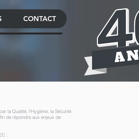
S
CONTACT
a Qualité, l'Hygiène, la Sécurité
 afin de répondre aux enjeux de
EC :