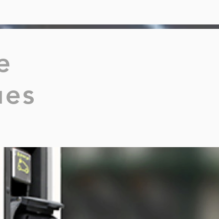
e
ues