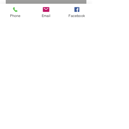
Phone
Email
Facebook
Détection de gaz chez un
constructeur d'automobiles
RETOUR
© 2024 - Conçu et animé par
Mon
Référent Digital