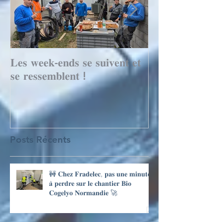
𝐋𝐞𝐬 𝐰𝐞𝐞𝐤-𝐞𝐧𝐝𝐬 𝐬𝐞 𝐬𝐮𝐢𝐯𝐞𝐧𝐭 𝐞𝐭
Le mois de to
𝐬𝐞 𝐫𝐞𝐬𝐬𝐞𝐦𝐛𝐥𝐞𝐧𝐭 !
records avec 
Posts Récents
🚧 𝐂𝐡𝐞𝐳 𝐅𝐫𝐚𝐝𝐞𝐥𝐞𝐜, 𝐩𝐚𝐬 𝐮𝐧𝐞 𝐦𝐢𝐧𝐮𝐭𝐞
𝐚̀ 𝐩𝐞𝐫𝐝𝐫𝐞 𝐬𝐮𝐫 𝐥𝐞 𝐜𝐡𝐚𝐧𝐭𝐢𝐞𝐫 𝐁𝐢𝐨
𝐂𝐨𝐠𝐞𝐥𝐲𝐨 𝐍𝐨𝐫𝐦𝐚𝐧𝐝𝐢𝐞 🚀