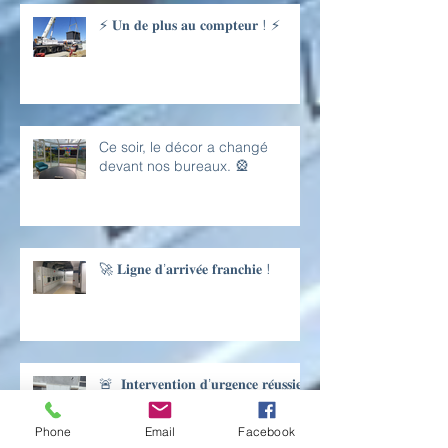
⚡ 𝐔𝐧 𝐝𝐞 𝐩𝐥𝐮𝐬 𝐚𝐮 𝐜𝐨𝐦𝐩𝐭𝐞𝐮𝐫 ! ⚡
Ce soir, le décor a changé
devant nos bureaux. 🎡
🚀 𝐋𝐢𝐠𝐧𝐞 𝐝’𝐚𝐫𝐫𝐢𝐯𝐞́𝐞 𝐟𝐫𝐚𝐧𝐜𝐡𝐢𝐞 !
🚨 𝐈𝐧𝐭𝐞𝐫𝐯𝐞𝐧𝐭𝐢𝐨𝐧 𝐝’𝐮𝐫𝐠𝐞𝐧𝐜𝐞 𝐫𝐞́𝐮𝐬𝐬𝐢𝐞
Phone
Email
Facebook
𝐬𝐮𝐫 𝐮𝐧 𝐬𝐢𝐭𝐞 𝐚̀ 𝐒𝐚𝐧𝐝𝐨𝐮𝐯𝐢𝐥𝐥𝐞⚡