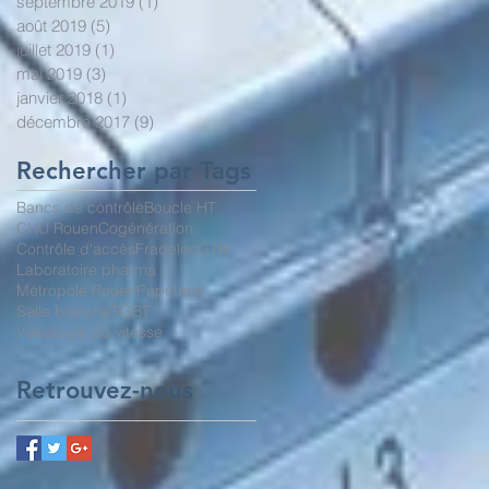
septembre 2019
(1)
1 post
août 2019
(5)
5 posts
juillet 2019
(1)
1 post
mai 2019
(3)
3 posts
janvier 2018
(1)
1 post
décembre 2017
(9)
9 posts
Rechercher par Tags
Bancs de contrôle
Boucle HT
CHU Rouen
Cogénération
Contrôle d'accès
Fradelec
GTB
Laboratoire pharma
Métropole Rouen
Papeterie
Salle blanche
TGBT
Variateurs de vitesse
Retrouvez-nous