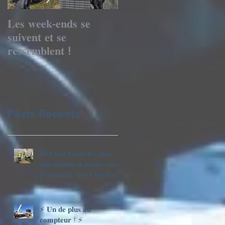
𝐋𝐞𝐬 𝐰𝐞𝐞𝐤-𝐞𝐧𝐝𝐬 𝐬𝐞
Le mois de tous les
𝐬𝐮𝐢𝐯𝐞𝐧𝐭 𝐞𝐭 𝐬𝐞
records avec les
𝐫𝐞𝐬𝐬𝐞𝐦𝐛𝐥𝐞𝐧𝐭 !
TGBT
Posts Récents
🚧 𝐂𝐡𝐞𝐳 𝐅𝐫𝐚𝐝𝐞𝐥𝐞𝐜, 𝐩𝐚𝐬
𝐮𝐧𝐞 𝐦𝐢𝐧𝐮𝐭𝐞 𝐚̀ 𝐩𝐞𝐫𝐝𝐫𝐞 𝐬𝐮𝐫
𝐥𝐞 𝐜𝐡𝐚𝐧𝐭𝐢𝐞𝐫 𝐁𝐢𝐨 𝐂𝐨𝐠𝐞𝐥𝐲𝐨
𝐍𝐨𝐫𝐦𝐚𝐧𝐝𝐢𝐞 🚀
⚡ 𝐔𝐧 𝐝𝐞 𝐩𝐥𝐮𝐬 𝐚𝐮
𝐜𝐨𝐦𝐩𝐭𝐞𝐮𝐫 ! ⚡