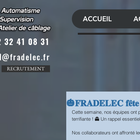
ACCUEIL
A
 32 41 08 31
l@fradelec.fr
RECRUTEMENT
🎃𝐅𝐑𝐀𝐃𝐄𝐋𝐄𝐂 𝐟𝐞̂𝐭𝐞 𝐇
Cette semaine, nos équipes ont particip
terrifiante ! 👻 Un rappel essentiel sur les 𝐝
Nos collaborateurs ont affronté le