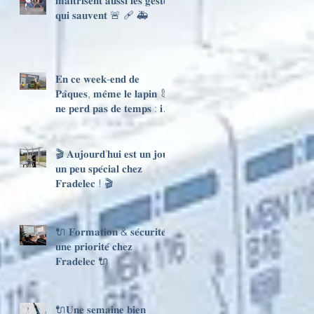
𝐦𝐚𝐢̂𝐭𝐫𝐢𝐬𝐞𝐧𝐭 𝐚𝐮𝐬𝐬𝐢 𝐥𝐞𝐬 𝐠𝐞𝐬𝐭𝐞𝐬
𝐪𝐮𝐢 𝐬𝐚𝐮𝐯𝐞𝐧𝐭 🚨 🩹 🚑
𝐄𝐧 𝐜𝐞 𝐰𝐞𝐞𝐤-𝐞𝐧𝐝 𝐝𝐞
𝐏𝐚̂𝐪𝐮𝐞𝐬, 𝐦𝐞̂𝐦𝐞 𝐥𝐞 𝐥𝐚𝐩𝐢𝐧 🐰
𝐧𝐞 𝐩𝐞𝐫𝐝 𝐩𝐚𝐬 𝐝𝐞 𝐭𝐞𝐦𝐩𝐬 : 𝐢𝐥
𝐥𝐢𝐯𝐫𝐞 𝐯𝐢𝐭𝐞… 𝐞𝐭 𝐧𝐨𝐮𝐬 𝐚𝐮𝐬𝐬𝐢
🚚⚡
🎬 𝐀𝐮𝐣𝐨𝐮𝐫𝐝’𝐡𝐮𝐢 𝐞𝐬𝐭 𝐮𝐧 𝐣𝐨𝐮𝐫
𝐮𝐧 𝐩𝐞𝐮 𝐬𝐩𝐞́𝐜𝐢𝐚𝐥 𝐜𝐡𝐞𝐳
𝐅𝐫𝐚𝐝𝐞𝐥𝐞𝐜 ! 🎬
🔌 𝐅𝐨𝐫𝐦𝐚𝐭𝐢𝐨𝐧 & 𝐬𝐞́𝐜𝐮𝐫𝐢𝐭𝐞́ :
𝐮𝐧𝐞 𝐩𝐫𝐢𝐨𝐫𝐢𝐭𝐞́ 𝐜𝐡𝐞𝐳
𝐅𝐫𝐚𝐝𝐞𝐥𝐞𝐜 🔌
🔌𝐔𝐧𝐞 𝐬𝐞𝐦𝐚𝐢𝐧𝐞 𝐛𝐢𝐞𝐧