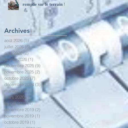
𝐫𝐞𝐦𝐩𝐥𝐢𝐞 𝐬𝐮𝐫 𝐥𝐞 𝐭𝐞𝐫𝐫𝐚𝐢𝐧 !
💪
Archives
août 2026
(5)
5 posts
juillet 2026
(6)
6 posts
avril 2026
(2)
2 posts
janvier 2026
(1)
1 post
décembre 2025
(9)
9 posts
novembre 2025
(2)
2 posts
octobre 2025
(7)
7 posts
décembre 2024
(3)
3 posts
mai 2022
(3)
3 posts
mars 2020
(1)
1 post
février 2020
(1)
1 post
décembre 2019
(2)
2 posts
novembre 2019
(1)
1 post
octobre 2019
(1)
1 post