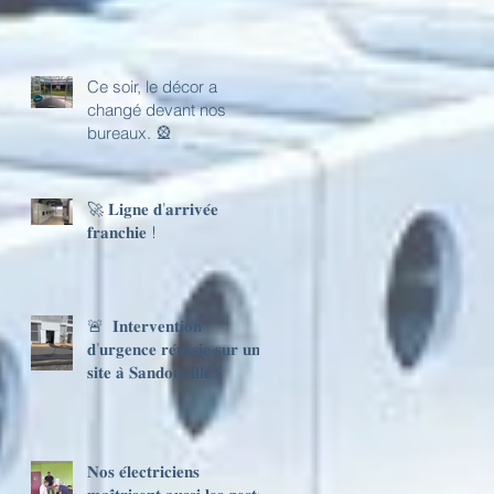
Ce soir, le décor a
changé devant nos
bureaux. 🎡
🚀 𝐋𝐢𝐠𝐧𝐞 𝐝’𝐚𝐫𝐫𝐢𝐯𝐞́𝐞
𝐟𝐫𝐚𝐧𝐜𝐡𝐢𝐞 !
🚨 𝐈𝐧𝐭𝐞𝐫𝐯𝐞𝐧𝐭𝐢𝐨𝐧
𝐝’𝐮𝐫𝐠𝐞𝐧𝐜𝐞 𝐫𝐞́𝐮𝐬𝐬𝐢𝐞 𝐬𝐮𝐫 𝐮𝐧
𝐬𝐢𝐭𝐞 𝐚̀ 𝐒𝐚𝐧𝐝𝐨𝐮𝐯𝐢𝐥𝐥𝐞⚡
𝐍𝐨𝐬 𝐞́𝐥𝐞𝐜𝐭𝐫𝐢𝐜𝐢𝐞𝐧𝐬