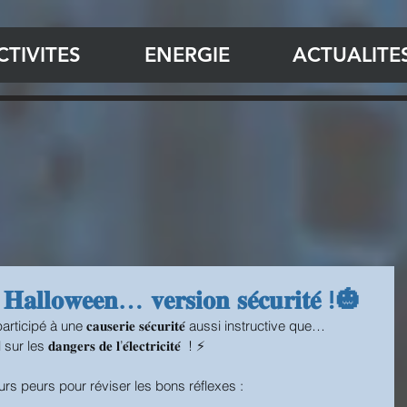
CTIVITES
ENERGIE
ACTUALITE
𝐥𝐥𝐨𝐰𝐞𝐞𝐧… 𝐯𝐞𝐫𝐬𝐢𝐨𝐧 𝐬𝐞́𝐜𝐮𝐫𝐢𝐭𝐞́ !🎃
é à une 𝐜𝐚𝐮𝐬𝐞𝐫𝐢𝐞 𝐬𝐞́𝐜𝐮𝐫𝐢𝐭𝐞́ aussi instructive que… 
𝐚𝐧𝐠𝐞𝐫𝐬 𝐝𝐞 𝐥’𝐞́𝐥𝐞𝐜𝐭𝐫𝐢𝐜𝐢𝐭𝐞́  ! ⚡
urs peurs pour réviser les bons réflexes :