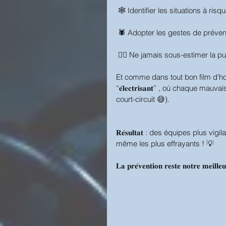
 🕸️ Identifier les situations à r
 🕷️ Adopter les gestes de préven
 🧟‍♂️ Ne jamais sous-estimer la
Et comme dans tout bon film d’horre
“𝐞́𝐥𝐞𝐜𝐭𝐫𝐢𝐬𝐚𝐧𝐭” , où chaque
court-circuit 😅).
𝐑𝐞́𝐬𝐮𝐥𝐭𝐚𝐭 : des équipes plus 
même les plus effrayants ! 💡
𝐋𝐚 𝐩𝐫𝐞́𝐯𝐞𝐧𝐭𝐢𝐨𝐧 𝐫𝐞𝐬𝐭𝐞 𝐧𝐨𝐭𝐫𝐞 𝐦𝐞𝐢𝐥𝐥