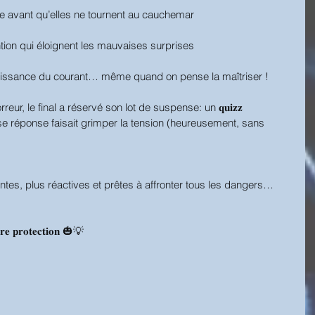
isque avant qu’elles ne tournent au cauchemar
tion qui éloignent les mauvaises surprises
 puissance du courant… même quand on pense la maîtriser !
ur, le final a réservé son lot de suspense: un 𝐪𝐮𝐢𝐳𝐳 
 mauvaise réponse faisait grimper la tension (heureusement, sans 
vigilantes, plus réactives et prêtes à affronter tous les dangers… 
𝐮𝐫𝐞 𝐩𝐫𝐨𝐭𝐞𝐜𝐭𝐢𝐨𝐧 🎃💡