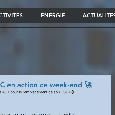
CTIVITES
ENERGIE
ACTUALITE
 en action ce week-end 🚀
onné 48H pour le remplacement de son TGBT😅
ur gonfler l’ego, mais pour élever la qualité.