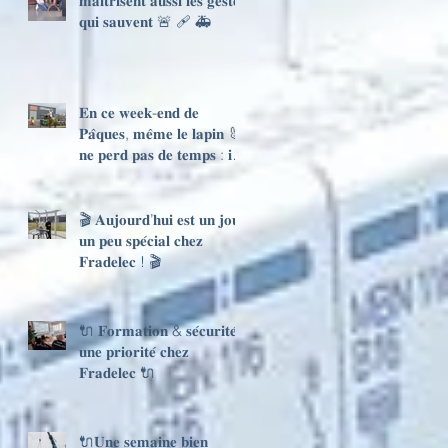
𝐦𝐚𝐢̂𝐭𝐫𝐢𝐬𝐞𝐧𝐭 𝐚𝐮𝐬𝐬𝐢 𝐥𝐞𝐬 𝐠𝐞𝐬𝐭𝐞𝐬
𝐪𝐮𝐢 𝐬𝐚𝐮𝐯𝐞𝐧𝐭 🚨 🩹 🚑
𝐄𝐧 𝐜𝐞 𝐰𝐞𝐞𝐤-𝐞𝐧𝐝 𝐝𝐞
𝐏𝐚̂𝐪𝐮𝐞𝐬, 𝐦𝐞̂𝐦𝐞 𝐥𝐞 𝐥𝐚𝐩𝐢𝐧 🐰
𝐧𝐞 𝐩𝐞𝐫𝐝 𝐩𝐚𝐬 𝐝𝐞 𝐭𝐞𝐦𝐩𝐬 : 𝐢𝐥
𝐥𝐢𝐯𝐫𝐞 𝐯𝐢𝐭𝐞… 𝐞𝐭 𝐧𝐨𝐮𝐬 𝐚𝐮𝐬𝐬𝐢
🚚⚡
🎬 𝐀𝐮𝐣𝐨𝐮𝐫𝐝’𝐡𝐮𝐢 𝐞𝐬𝐭 𝐮𝐧 𝐣𝐨𝐮𝐫
𝐮𝐧 𝐩𝐞𝐮 𝐬𝐩𝐞́𝐜𝐢𝐚𝐥 𝐜𝐡𝐞𝐳
𝐅𝐫𝐚𝐝𝐞𝐥𝐞𝐜 ! 🎬
🔌 𝐅𝐨𝐫𝐦𝐚𝐭𝐢𝐨𝐧 & 𝐬𝐞́𝐜𝐮𝐫𝐢𝐭𝐞́ :
𝐮𝐧𝐞 𝐩𝐫𝐢𝐨𝐫𝐢𝐭𝐞́ 𝐜𝐡𝐞𝐳
𝐅𝐫𝐚𝐝𝐞𝐥𝐞𝐜 🔌
🔌𝐔𝐧𝐞 𝐬𝐞𝐦𝐚𝐢𝐧𝐞 𝐛𝐢𝐞𝐧