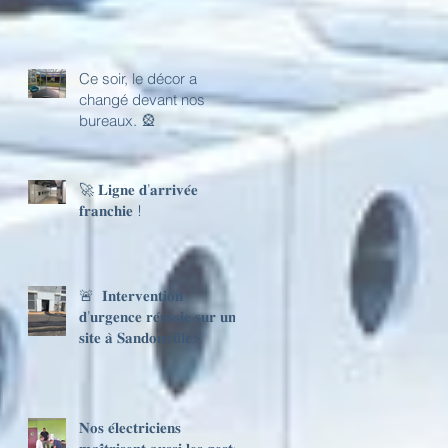
Ce soir, le décor a
changé devant nos
bureaux. 🎡
🚀 𝐋𝐢𝐠𝐧𝐞 𝐝’𝐚𝐫𝐫𝐢𝐯𝐞́𝐞
𝐟𝐫𝐚𝐧𝐜𝐡𝐢𝐞 !
🚨 𝐈𝐧𝐭𝐞𝐫𝐯𝐞𝐧𝐭𝐢𝐨𝐧
𝐝’𝐮𝐫𝐠𝐞𝐧𝐜𝐞 𝐫𝐞́𝐮𝐬𝐬𝐢𝐞 𝐬𝐮𝐫 𝐮𝐧
𝐬𝐢𝐭𝐞 𝐚̀ 𝐒𝐚𝐧𝐝𝐨𝐮𝐯𝐢𝐥𝐥𝐞⚡
𝐍𝐨𝐬 𝐞́𝐥𝐞𝐜𝐭𝐫𝐢𝐜𝐢𝐞𝐧𝐬