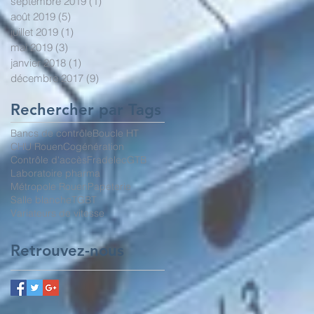
septembre 2019
(1)
1 post
août 2019
(5)
5 posts
juillet 2019
(1)
1 post
mai 2019
(3)
3 posts
janvier 2018
(1)
1 post
décembre 2017
(9)
9 posts
Rechercher par Tags
Bancs de contrôle
Boucle HT
CHU Rouen
Cogénération
Contrôle d'accès
Fradelec
GTB
Laboratoire pharma
Métropole Rouen
Papeterie
Salle blanche
TGBT
Variateurs de vitesse
Retrouvez-nous