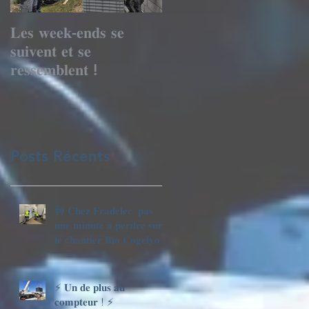
𝐋𝐞𝐬 𝐰𝐞𝐞𝐤-𝐞𝐧𝐝𝐬 𝐬𝐞
Le mois de tous les
𝐬𝐮𝐢𝐯𝐞𝐧𝐭 𝐞𝐭 𝐬𝐞
records avec les
𝐫𝐞𝐬𝐬𝐞𝐦𝐛𝐥𝐞𝐧𝐭 !
TGBT
Posts Récents
🚧 𝐂𝐡𝐞𝐳 𝐅𝐫𝐚𝐝𝐞𝐥𝐞𝐜, 𝐩𝐚𝐬
𝐮𝐧𝐞 𝐦𝐢𝐧𝐮𝐭𝐞 𝐚̀ 𝐩𝐞𝐫𝐝𝐫𝐞 𝐬𝐮𝐫
𝐥𝐞 𝐜𝐡𝐚𝐧𝐭𝐢𝐞𝐫 𝐁𝐢𝐨 𝐂𝐨𝐠𝐞𝐥𝐲𝐨
𝐍𝐨𝐫𝐦𝐚𝐧𝐝𝐢𝐞 🚀
⚡ 𝐔𝐧 𝐝𝐞 𝐩𝐥𝐮𝐬 𝐚𝐮
𝐜𝐨𝐦𝐩𝐭𝐞𝐮𝐫 ! ⚡