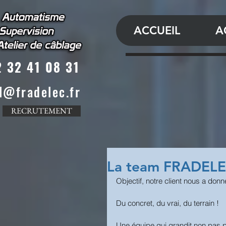
ACCUEIL
A
 32 41 08 31
l@fradelec.fr
RECRUTEMENT
La team FRADELEC
Objectif, notre client nous a d
Du concret, du vrai, du terrain !
Une équipe qui grandit non pas po