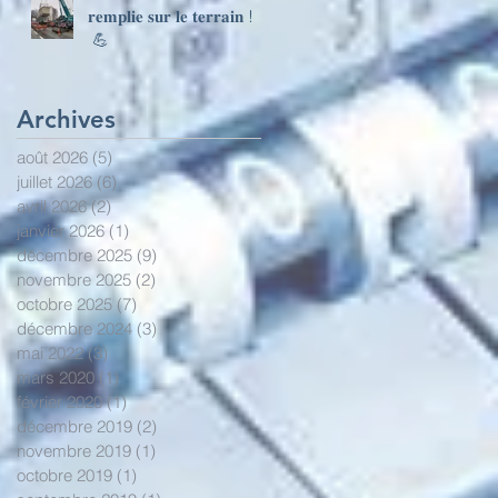
𝐫𝐞𝐦𝐩𝐥𝐢𝐞 𝐬𝐮𝐫 𝐥𝐞 𝐭𝐞𝐫𝐫𝐚𝐢𝐧 !
💪
Archives
août 2026
(5)
5 posts
juillet 2026
(6)
6 posts
avril 2026
(2)
2 posts
janvier 2026
(1)
1 post
décembre 2025
(9)
9 posts
novembre 2025
(2)
2 posts
octobre 2025
(7)
7 posts
décembre 2024
(3)
3 posts
mai 2022
(3)
3 posts
mars 2020
(1)
1 post
février 2020
(1)
1 post
décembre 2019
(2)
2 posts
novembre 2019
(1)
1 post
octobre 2019
(1)
1 post