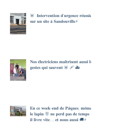
🚨 𝐈𝐧𝐭𝐞𝐫𝐯𝐞𝐧𝐭𝐢𝐨𝐧 𝐝’𝐮𝐫𝐠𝐞𝐧𝐜𝐞 𝐫𝐞́𝐮𝐬𝐬𝐢𝐞
𝐬𝐮𝐫 𝐮𝐧 𝐬𝐢𝐭𝐞 𝐚̀ 𝐒𝐚𝐧𝐝𝐨𝐮𝐯𝐢𝐥𝐥𝐞⚡
𝐍𝐨𝐬 𝐞́𝐥𝐞𝐜𝐭𝐫𝐢𝐜𝐢𝐞𝐧𝐬 𝐦𝐚𝐢̂𝐭𝐫𝐢𝐬𝐞𝐧𝐭 𝐚𝐮𝐬𝐬𝐢 𝐥𝐞𝐬
𝐠𝐞𝐬𝐭𝐞𝐬 𝐪𝐮𝐢 𝐬𝐚𝐮𝐯𝐞𝐧𝐭 🚨 🩹 🚑
𝐄𝐧 𝐜𝐞 𝐰𝐞𝐞𝐤-𝐞𝐧𝐝 𝐝𝐞 𝐏𝐚̂𝐪𝐮𝐞𝐬, 𝐦𝐞̂𝐦𝐞
𝐥𝐞 𝐥𝐚𝐩𝐢𝐧 🐰 𝐧𝐞 𝐩𝐞𝐫𝐝 𝐩𝐚𝐬 𝐝𝐞 𝐭𝐞𝐦𝐩𝐬 :
𝐢𝐥 𝐥𝐢𝐯𝐫𝐞 𝐯𝐢𝐭𝐞… 𝐞𝐭 𝐧𝐨𝐮𝐬 𝐚𝐮𝐬𝐬𝐢 🚚⚡