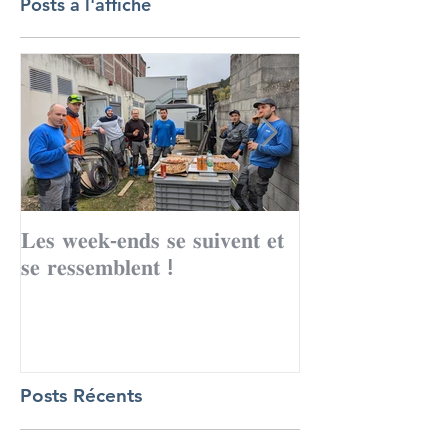
Posts à l'affiche
𝐋𝐞𝐬 𝐰𝐞𝐞𝐤-𝐞𝐧𝐝𝐬 𝐬𝐞 𝐬𝐮𝐢𝐯𝐞𝐧𝐭 𝐞𝐭
Le mois de to
𝐬𝐞 𝐫𝐞𝐬𝐬𝐞𝐦𝐛𝐥𝐞𝐧𝐭 !
records avec 
Posts Récents