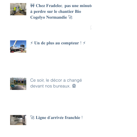
🚧 𝐂𝐡𝐞𝐳 𝐅𝐫𝐚𝐝𝐞𝐥𝐞𝐜, 𝐩𝐚𝐬 𝐮𝐧𝐞 𝐦𝐢𝐧𝐮𝐭𝐞
𝐚̀ 𝐩𝐞𝐫𝐝𝐫𝐞 𝐬𝐮𝐫 𝐥𝐞 𝐜𝐡𝐚𝐧𝐭𝐢𝐞𝐫 𝐁𝐢𝐨
𝐂𝐨𝐠𝐞𝐥𝐲𝐨 𝐍𝐨𝐫𝐦𝐚𝐧𝐝𝐢𝐞 🚀
⚡ 𝐔𝐧 𝐝𝐞 𝐩𝐥𝐮𝐬 𝐚𝐮 𝐜𝐨𝐦𝐩𝐭𝐞𝐮𝐫 ! ⚡
Ce soir, le décor a changé
devant nos bureaux. 🎡
🚀 𝐋𝐢𝐠𝐧𝐞 𝐝’𝐚𝐫𝐫𝐢𝐯𝐞́𝐞 𝐟𝐫𝐚𝐧𝐜𝐡𝐢𝐞 !