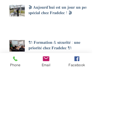
🎬 𝐀𝐮𝐣𝐨𝐮𝐫𝐝’𝐡𝐮𝐢 𝐞𝐬𝐭 𝐮𝐧 𝐣𝐨𝐮𝐫 𝐮𝐧 𝐩𝐞𝐮
𝐬𝐩𝐞́𝐜𝐢𝐚𝐥 𝐜𝐡𝐞𝐳 𝐅𝐫𝐚𝐝𝐞𝐥𝐞𝐜 ! 🎬
🔌 𝐅𝐨𝐫𝐦𝐚𝐭𝐢𝐨𝐧 & 𝐬𝐞́𝐜𝐮𝐫𝐢𝐭𝐞́ : 𝐮𝐧𝐞
𝐩𝐫𝐢𝐨𝐫𝐢𝐭𝐞́ 𝐜𝐡𝐞𝐳 𝐅𝐫𝐚𝐝𝐞𝐥𝐞𝐜 🔌
Phone
Email
Facebook
🔌𝐔𝐧𝐞 𝐬𝐞𝐦𝐚𝐢𝐧𝐞 𝐛𝐢𝐞𝐧 𝐫𝐞𝐦𝐩𝐥𝐢𝐞 𝐬𝐮𝐫 𝐥𝐞
𝐭𝐞𝐫𝐫𝐚𝐢𝐧 ! 💪
Archives