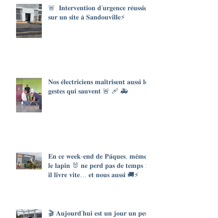
🚨 𝐈𝐧𝐭𝐞𝐫𝐯𝐞𝐧𝐭𝐢𝐨𝐧 𝐝’𝐮𝐫𝐠𝐞𝐧𝐜𝐞 𝐫𝐞́𝐮𝐬𝐬𝐢𝐞
𝐬𝐮𝐫 𝐮𝐧 𝐬𝐢𝐭𝐞 𝐚̀ 𝐒𝐚𝐧𝐝𝐨𝐮𝐯𝐢𝐥𝐥𝐞⚡
𝐍𝐨𝐬 𝐞́𝐥𝐞𝐜𝐭𝐫𝐢𝐜𝐢𝐞𝐧𝐬 𝐦𝐚𝐢̂𝐭𝐫𝐢𝐬𝐞𝐧𝐭 𝐚𝐮𝐬𝐬𝐢 𝐥𝐞𝐬
𝐠𝐞𝐬𝐭𝐞𝐬 𝐪𝐮𝐢 𝐬𝐚𝐮𝐯𝐞𝐧𝐭 🚨 🩹 🚑
𝐄𝐧 𝐜𝐞 𝐰𝐞𝐞𝐤-𝐞𝐧𝐝 𝐝𝐞 𝐏𝐚̂𝐪𝐮𝐞𝐬, 𝐦𝐞̂𝐦𝐞
𝐥𝐞 𝐥𝐚𝐩𝐢𝐧 🐰 𝐧𝐞 𝐩𝐞𝐫𝐝 𝐩𝐚𝐬 𝐝𝐞 𝐭𝐞𝐦𝐩𝐬 :
𝐢𝐥 𝐥𝐢𝐯𝐫𝐞 𝐯𝐢𝐭𝐞… 𝐞𝐭 𝐧𝐨𝐮𝐬 𝐚𝐮𝐬𝐬𝐢 🚚⚡
🎬 𝐀𝐮𝐣𝐨𝐮𝐫𝐝’𝐡𝐮𝐢 𝐞𝐬𝐭 𝐮𝐧 𝐣𝐨𝐮𝐫 𝐮𝐧 𝐩𝐞𝐮