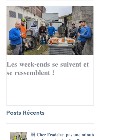
𝐋𝐞𝐬 𝐰𝐞𝐞𝐤-𝐞𝐧𝐝𝐬 𝐬𝐞 𝐬𝐮𝐢𝐯𝐞𝐧𝐭 𝐞𝐭
Le mois de to
𝐬𝐞 𝐫𝐞𝐬𝐬𝐞𝐦𝐛𝐥𝐞𝐧𝐭 !
records avec 
Posts Récents
🚧 𝐂𝐡𝐞𝐳 𝐅𝐫𝐚𝐝𝐞𝐥𝐞𝐜, 𝐩𝐚𝐬 𝐮𝐧𝐞 𝐦𝐢𝐧𝐮𝐭𝐞