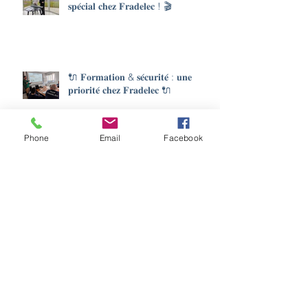
𝐬𝐩𝐞́𝐜𝐢𝐚𝐥 𝐜𝐡𝐞𝐳 𝐅𝐫𝐚𝐝𝐞𝐥𝐞𝐜 ! 🎬
🔌 𝐅𝐨𝐫𝐦𝐚𝐭𝐢𝐨𝐧 & 𝐬𝐞́𝐜𝐮𝐫𝐢𝐭𝐞́ : 𝐮𝐧𝐞
𝐩𝐫𝐢𝐨𝐫𝐢𝐭𝐞́ 𝐜𝐡𝐞𝐳 𝐅𝐫𝐚𝐝𝐞𝐥𝐞𝐜 🔌
Phone
Email
Facebook
🔌𝐔𝐧𝐞 𝐬𝐞𝐦𝐚𝐢𝐧𝐞 𝐛𝐢𝐞𝐧 𝐫𝐞𝐦𝐩𝐥𝐢𝐞 𝐬𝐮𝐫 𝐥𝐞
𝐭𝐞𝐫𝐫𝐚𝐢𝐧 ! 💪
Archives
août 2026
(5)
5 posts