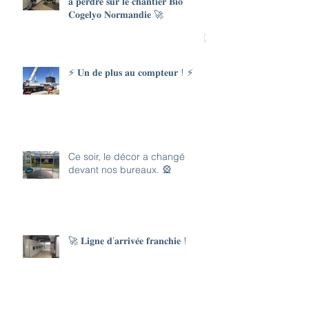
𝐚̀ 𝐩𝐞𝐫𝐝𝐫𝐞 𝐬𝐮𝐫 𝐥𝐞 𝐜𝐡𝐚𝐧𝐭𝐢𝐞𝐫 𝐁𝐢𝐨
𝐂𝐨𝐠𝐞𝐥𝐲𝐨 𝐍𝐨𝐫𝐦𝐚𝐧𝐝𝐢𝐞 🚀
⚡ 𝐔𝐧 𝐝𝐞 𝐩𝐥𝐮𝐬 𝐚𝐮 𝐜𝐨𝐦𝐩𝐭𝐞𝐮𝐫 ! ⚡
Ce soir, le décor a changé
devant nos bureaux. 🎡
🚀 𝐋𝐢𝐠𝐧𝐞 𝐝’𝐚𝐫𝐫𝐢𝐯𝐞́𝐞 𝐟𝐫𝐚𝐧𝐜𝐡𝐢𝐞 !