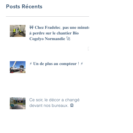
Posts Récents
🚧 𝐂𝐡𝐞𝐳 𝐅𝐫𝐚𝐝𝐞𝐥𝐞𝐜, 𝐩𝐚𝐬 𝐮𝐧𝐞 𝐦𝐢𝐧𝐮𝐭𝐞
𝐚̀ 𝐩𝐞𝐫𝐝𝐫𝐞 𝐬𝐮𝐫 𝐥𝐞 𝐜𝐡𝐚𝐧𝐭𝐢𝐞𝐫 𝐁𝐢𝐨
𝐂𝐨𝐠𝐞𝐥𝐲𝐨 𝐍𝐨𝐫𝐦𝐚𝐧𝐝𝐢𝐞 🚀
⚡ 𝐔𝐧 𝐝𝐞 𝐩𝐥𝐮𝐬 𝐚𝐮 𝐜𝐨𝐦𝐩𝐭𝐞𝐮𝐫 ! ⚡
Ce soir, le décor a changé
devant nos bureaux. 🎡