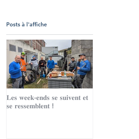
Posts à l'affiche
𝐋𝐞𝐬 𝐰𝐞𝐞𝐤-𝐞𝐧𝐝𝐬 𝐬𝐞 𝐬𝐮𝐢𝐯𝐞𝐧𝐭 𝐞𝐭
Le mois de to
𝐬𝐞 𝐫𝐞𝐬𝐬𝐞𝐦𝐛𝐥𝐞𝐧𝐭 !
records avec 