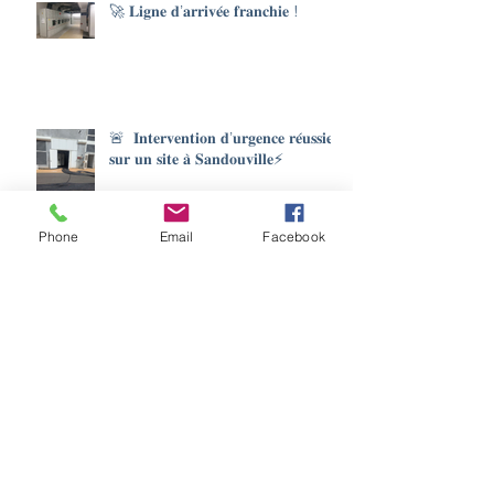
🚀 𝐋𝐢𝐠𝐧𝐞 𝐝’𝐚𝐫𝐫𝐢𝐯𝐞́𝐞 𝐟𝐫𝐚𝐧𝐜𝐡𝐢𝐞 !
🚨 𝐈𝐧𝐭𝐞𝐫𝐯𝐞𝐧𝐭𝐢𝐨𝐧 𝐝’𝐮𝐫𝐠𝐞𝐧𝐜𝐞 𝐫𝐞́𝐮𝐬𝐬𝐢𝐞
𝐬𝐮𝐫 𝐮𝐧 𝐬𝐢𝐭𝐞 𝐚̀ 𝐒𝐚𝐧𝐝𝐨𝐮𝐯𝐢𝐥𝐥𝐞⚡
Phone
Email
Facebook
𝐍𝐨𝐬 𝐞́𝐥𝐞𝐜𝐭𝐫𝐢𝐜𝐢𝐞𝐧𝐬 𝐦𝐚𝐢̂𝐭𝐫𝐢𝐬𝐞𝐧𝐭 𝐚𝐮𝐬𝐬𝐢 𝐥𝐞𝐬
𝐠𝐞𝐬𝐭𝐞𝐬 𝐪𝐮𝐢 𝐬𝐚𝐮𝐯𝐞𝐧𝐭 🚨 🩹 🚑
𝐄𝐧 𝐜𝐞 𝐰𝐞𝐞𝐤-𝐞𝐧𝐝 𝐝𝐞 𝐏𝐚̂𝐪𝐮𝐞𝐬, 𝐦𝐞̂𝐦𝐞